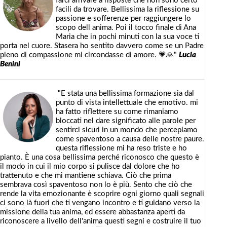
farci arrivare a risposte che non sono certo
facili da trovare. Bellissima la riflessione su
passione e sofferenze per raggiungere lo
scopo dell anima. Poi il tocco finale di Ana
Maria che in pochi minuti con la sua voce ti
porta nel cuore. Stasera ho sentito davvero come se un Padre
pieno di compassione mi circondasse di amore. 💗🙏"
Lucia
Benini
"E stata una bellissima formazione sia dal
punto di vista intellettuale che emotivo. mi
ha fatto riflettere su come rimaniamo
bloccati nel dare significato alle parole per
sentirci sicuri in un mondo che percepiamo
come spaventoso a causa delle nostre paure.
questa riflessione mi ha reso triste e ho
pianto. È una cosa bellissima perché riconosco che questo è
il modo in cui il mio corpo si pulisce dal dolore che ho
trattenuto e che mi mantiene schiava. Ciò che prima
sembrava così spaventoso non lo è più. Sento che ciò che
rende la vita emozionante è scoprire ogni giorno quali segnali
ci sono là fuori che ti vengano incontro e ti guidano verso la
missione della tua anima, ed essere abbastanza aperti da
riconoscere a livello dell'anima questi segni e costruire il tuo