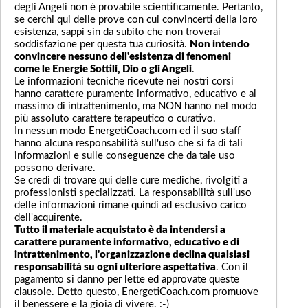
degli Angeli non è provabile scientificamente. Pertanto,
se cerchi qui delle prove con cui convincerti della loro
esistenza, sappi sin da subito che non troverai
soddisfazione per questa tua curiosità.
Non intendo
convincere nessuno dell'esistenza di fenomeni
come le Energie Sottili, Dio o gli Angeli
.
Le informazioni tecniche ricevute nei nostri corsi
hanno carattere puramente informativo, educativo e al
massimo di intrattenimento, ma NON hanno nel modo
più assoluto carattere terapeutico o curativo.
In nessun modo EnergetiCoach.com ed il suo staff
hanno alcuna responsabilità sull'uso che si fa di tali
informazioni e sulle conseguenze che da tale uso
possono derivare.
Se credi di trovare qui delle cure mediche, rivolgiti a
professionisti specializzati. La responsabilità sull'uso
delle informazioni rimane quindi ad esclusivo carico
dell'acquirente.
Tutto il materiale acquistato è da intendersi a
carattere puramente informativo, educativo e di
intrattenimento, l'organizzazione declina qualsiasi
responsabilità su ogni ulteriore aspettativa
. Con il
pagamento si danno per lette ed approvate queste
clausole. Detto questo, EnergetiCoach.com promuove
il benessere e la gioia di vivere. :-)